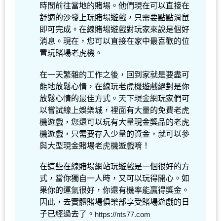
時間前往當地的賭場。他們現在可以直接在
舒適的沙發上玩賭場遊戲，只需要點點滑鼠
即可完成。在線賭場遊戲對玩家來說是個好
消息。現在，您可以直接在家中最喜歡的位
置玩賭場老虎機。
在一天繁雜的工作之後，回到家就是要盡可
能地放鬆心情，在線玩老虎機遊戲絕對是你
放鬆心情的最佳方式。
天下現金網
玩家們可
以嘗試線上娛樂城，裡面有大量的免費老虎
機遊戲，您還可以玩有大量現金獎品的老虎
機遊戲，只需要存入少量的資金，就可以參
與大型現金賭場老虎機遊戲唷！
在這些在線賭場網站玩遊戲是一個很好的方
式，當你獨自一人時，又可以玩得開心。如
果你的運氣很好，你還有機率能贏得獎金。
因此，去實體賭場俱樂部享受賭場遊戲的日
子已經過去了。
https://nts77.com