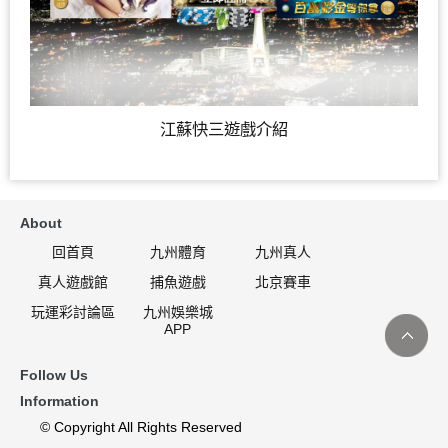
江蘇快三遊戲介紹
About
回首頁
九州體育
九州真人
真人遊戲館
捕魚遊戲
北京賽車
玩運彩討論區
九州娛樂城
APP
Follow Us
Information
© Copyright All Rights Reserved