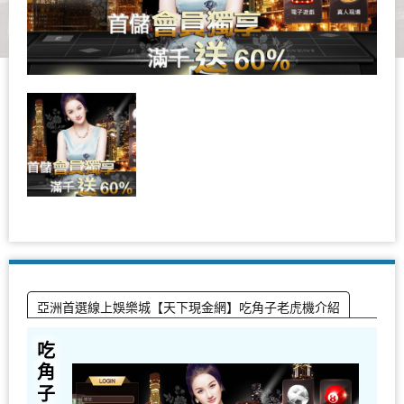
亞洲首選線上娛樂城【天下現金網】吃角子老虎機介紹