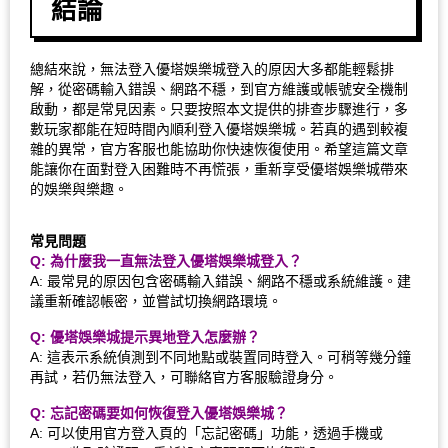
結論
總結來說，無法登入優塔娛樂城登入的原因大多都能輕鬆排
解，從密碼輸入錯誤、網路不穩，到官方維護或帳號安全機制
啟動，都是常見因素。只要按照本文提供的排查步驟進行，多
數玩家都能在短時間內順利登入優塔娛樂城。若真的遇到較複
雜的異常，官方客服也能協助你快速恢復使用。希望這篇文章
能讓你在面對登入困難時不再慌張，重新享受優塔娛樂城帶來
的娛樂與樂趣。
常見問題
Q: 為什麼我一直無法登入優塔娛樂城登入？
A: 最常見的原因包含密碼輸入錯誤、網路不穩或系統維護。建
議重新確認帳密，並嘗試切換網路環境。
Q: 優塔娛樂城提示異地登入怎麼辦？
A: 這表示系統偵測到不同地點或裝置同時登入。可稍等幾分鐘
再試，若仍無法登入，可聯絡官方客服驗證身分。
Q: 忘記密碼要如何恢復登入優塔娛樂城？
A: 可以使用官方登入頁的「忘記密碼」功能，透過手機或