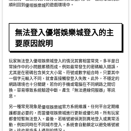
順利回到
的遊戲環境中。
優塔娛樂城
無法登入優塔娛樂城登入的主
要原因說明
玩家無法登入優塔娛樂城登入的情況其實相當常見，多半是日
常操作中的小問題累積而成。例如最常發生的密碼輸入錯誤，
尤其是在密碼包含英文大小寫、符號或數字組合時，只要其中
一個字元輸入不同，就會直接觸發登入失敗。此外，不穩定的
網路環境也十分關鍵，若你的手機或電腦在不同網路之間切
換，容易導致系統驗證中斷，產生「無法連線伺服器」等訊
息。
另一種常見現象是
官方系統維護。任何平台定期維
優塔娛樂城
護都是必要的，而當優塔娛樂城進行更新或優化時，所有玩家
都會短暫無法登入。最後，若帳號被偵測到異地登入或異常活
動，例如同時在不同城市登入，系統會自動鎖定以避免帳號被
盜，這也是許多人遇到的情況。