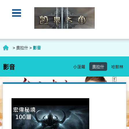
>
奧拉什
>
影音
影音
小菠蘿
奧拉什
哈默林