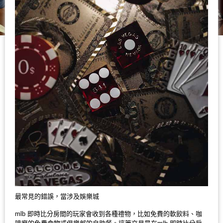
最常見的錯誤，當涉及娛樂城
mlb 即時比分房間的玩家會收到各種禮物，比如免費的軟飲料、咖